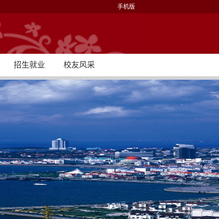
手机版
招生就业
校友风采