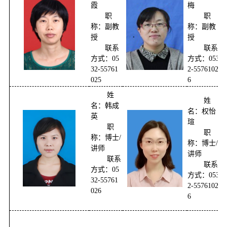
霞
梅
职
职
称：副教
称：副教
授
授
联系
联系
方式：05
方式：053
32-55761
2-5576102
025
6
姓
姓
名：韩成
名：权怡
英
瑄
职
职
称：博士/
称：博士/
讲师
讲师
联系
联系
方式：05
方式：053
32-55761
2-5576102
026
6