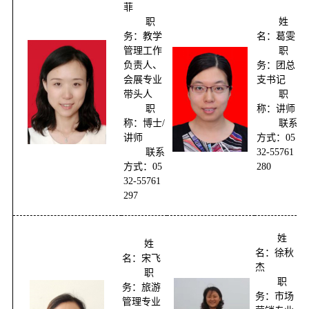
菲
职
姓
务：
教学
名：葛雯
管理工作
职
负责人、
务：团总
会展专业
支书记
带头人
职
职
称：讲师
称：博士/
联系
讲师
方式：05
联系
32-55761
方式：05
280
32-55761
297
姓
姓
名：徐秋
名：宋飞
杰
职
职
务：旅游
务：市场
管理专业