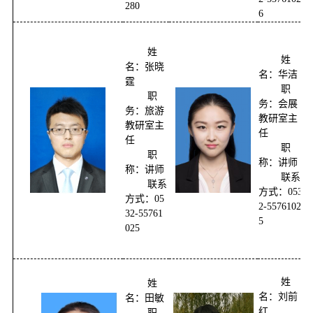
280
6
姓
姓
名：张晓
名：华洁
霆
职
职
务：
会展
务：
旅游
教研室主
教研室主
任
任
职
职
称：讲师
称：讲师
联系
联系
方式：053
方式：05
2-5576102
32-55761
5
025
姓
姓
名：刘前
名：田敏
红
职