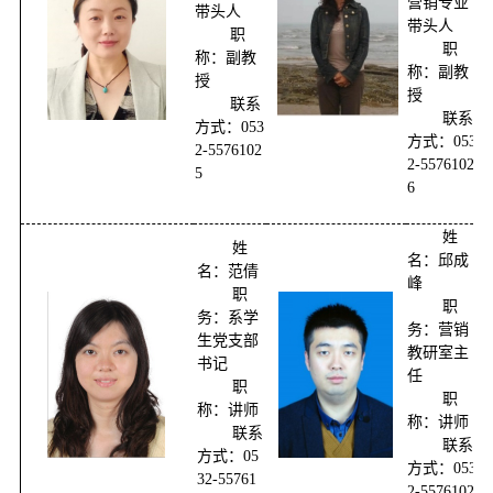
营销专业
带头人
带头人
职
职
称：副教
称：副教
授
授
联系
联系
方式：053
方式：053
2-5576102
2-5576102
5
6
姓
姓
名：邱成
名：范倩
峰
职
职
务：系学
务：营销
生党支部
教研室主
书记
任
职
职
称：讲师
称：讲师
联系
联系
方式：05
方式：053
32-55761
2-5576102